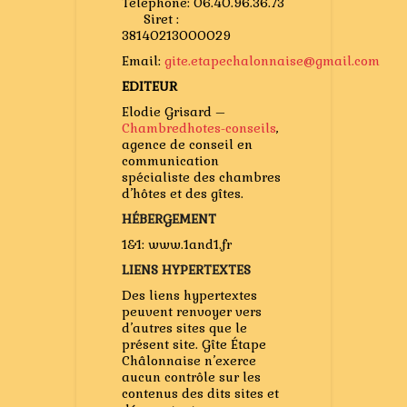
Téléphone: 06.40.96.36.73
Siret :
38140213000029
Email:
gite.etapechalonnaise@gmail.com
EDITEUR
Elodie Grisard –
Chambredhotes-conseils
,
agence de conseil en
communication
spécialiste des chambres
d’hôtes et des gîtes.
HÉBERGEMENT
1&1: www.1and1.fr
LIENS HYPERTEXTES
Des liens hypertextes
peuvent renvoyer vers
d’autres sites que le
présent site. Gîte Étape
Châlonnaise n’exerce
aucun contrôle sur les
contenus des dits sites et