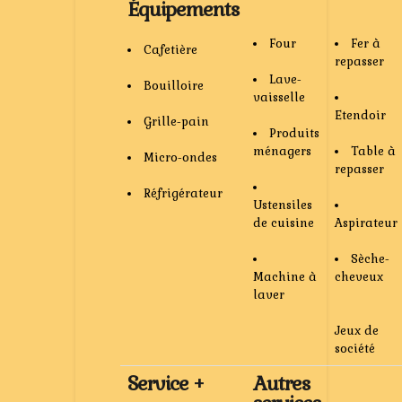
Équipements
Four
Fer à
Cafetière
repasser
Lave-
Bouilloire
vaisselle
Etendoir
Grille-pain
Produits
ménagers
Table à
Micro-ondes
repasser
Réfrigérateur
Ustensiles
de cuisine
Aspirateur
Sèche-
Machine à
cheveux
laver
Jeux de
société
Service +
Autres